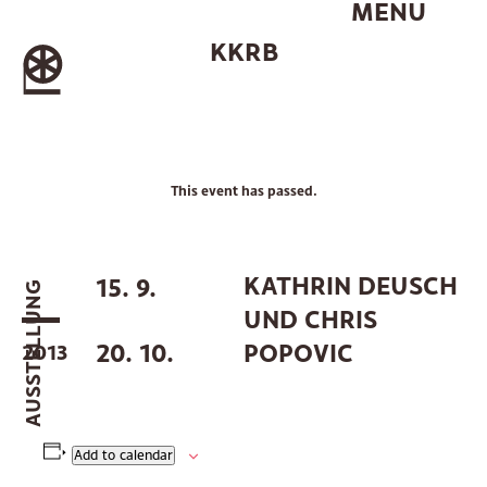
MENU
Skip
to
KKRB
content
-
This event has passed.
KATHRIN DEUSCH
15. 9.
AUSSTELLUNG
UND CHRIS
20. 10.
POPOVIC
2013
Add to calendar