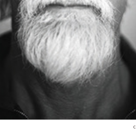
gsnavigation
C