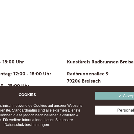
- 18:00 Uhr
Kunstkreis Radbrunnen Breisa
tag: 12:00 - 18:00 Uhr
Radbrunnenallee 9
79206 Breisach
00 - 18:00 Uhr
info@kunstkreis-radbrunnen.de
COOKIES
✓ Akzep
chnisch notwendige Cookies auf unserer Webseite
Personal
ienste. Standardmäßig sind alle externen Dienste
Impressum
Datenschutzerklärung
ie können diese jedoch nach belieben aktivieren &
© 2026 kkrb created by corporate concept et
n. Für weitere Informationen lesen Sie unsere
Ignition.
Datenschutzbestimmungen.