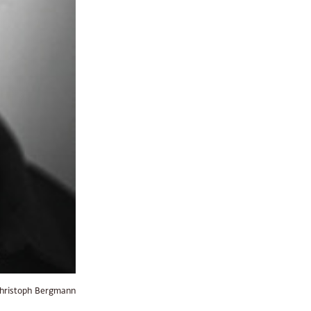
Next
hristoph Bergmann
Post