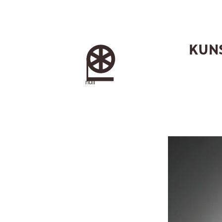
Skip
to
content
KUN
null
-